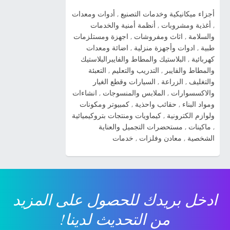
صور السيارة » صور سيارة كيا سيراتو 2012 kia
أجزاء ميكانيكية وخدمات التصنيع
,
أدوات ومعدات
cerato شاهد صور السيارة » صور سياراة سبورتاج
,
أغذية ومشروبات
,
أنظمة أمنية والخدمات
2014 شاهد صور السيارة » صور سيارات كيا اوبتيما
والسلامة
,
اثاث ومفروشات
,
اجهزة ومستلزمات
2014 شاهد صور السيارة » صور سيارات كيا سول
طبية
,
ادوات وأجهزة منزلية
,
اضائة ومعدات
2014 شاهد صور السيارة » صور سيارات كيا بيكانتو
كهربائية
,
البلاستيك والمطاط والفايبرالبلاستيك
2014 شاهد صور السيارة » صور سيارات كيا
والمطاط والفايبر
,
التدريب والتعليم
,
التعبئة
والتغليف
,
الزراعة
,
السيارات وقطع الغيار
سيراتو 2014 شاهد صور السيارة » صورة سيارة
والاكسسوارات
,
الملابس والمنسوجات
,
انشاءات
كيا ريو 2014 شاهد صور السيارة » صور سيارة كيا
ومواد البناء
,
حقائب واحذية
,
كمبيوتر ومكونات
kia cadenza 2014 شاهد صور السيارة » ...
ولوازم الكترونية
,
كيماويات ومنتجات بتروكيميائية
,
ماكينات
,
مستحضرات التجميل والعناية
الشخصية
,
معادن وفلزات
,
خدمات
ادخل بريدك للحصول على المزيد
من التحديث لدينا!