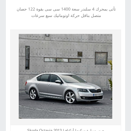
تأتى بمحرك 4 سلندر سعة 1400 سى سى بقوة 122 حصان
متصل بناقل حركة اوتوماتيك سبع سرعات
صور سيارة سكودا أوكتافيا 2013 Skoda Octavia