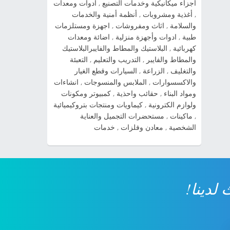
أجزاء ميكانيكية وخدمات التصنيع
,
أدوات ومعدات
cerato شاهد صور السيارة » صور سياراة سبورتاج
,
أغذية ومشروبات
,
أنظمة أمنية والخدمات
2014 شاهد صور السيارة » صور سيارات كيا اوبتيما
والسلامة
,
اثاث ومفروشات
,
اجهزة ومستلزمات
2014 شاهد صور السيارة » صور سيارات كيا سول
طبية
,
ادوات وأجهزة منزلية
,
اضائة ومعدات
2014 شاهد صور السيارة » صور سيارات كيا بيكانتو
كهربائية
,
البلاستيك والمطاط والفايبرالبلاستيك
2014 شاهد صور السيارة » صور سيارات كيا
والمطاط والفايبر
,
التدريب والتعليم
,
التعبئة
والتغليف
,
الزراعة
,
السيارات وقطع الغيار
سيراتو 2014 شاهد صور السيارة » صورة سيارة
والاكسسوارات
,
الملابس والمنسوجات
,
انشاءات
كيا ريو 2014 شاهد صور السيارة » صور سيارة كيا
ومواد البناء
,
حقائب واحذية
,
كمبيوتر ومكونات
kia cadenza 2014 شاهد صور السيارة » ...
ولوازم الكترونية
,
كيماويات ومنتجات بتروكيميائية
,
ماكينات
,
مستحضرات التجميل والعناية
الشخصية
,
معادن وفلزات
,
خدمات
لدينا!