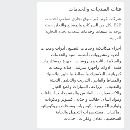
سيارة كيا سيراتو كوبية Kia Cerato Coupe 2014
فئات المنتجات والخدمات
شاهد صور السيارة » صور سيارة كيا سيدونا 2014
شاهد صور السيارة » صور سيارة كيا اوبتيما Kia
شركات كوم اكبر سوق تجاري صناعي لخدمات
Optima 2014 شاهد صور السيارة » سيارة كيا
B2B لكل من
الشركات والمصانع والتجار
, حيث
سورينتو Kia Sorento 2014 شاهد صور السيارة »
يوجد به
منتجات وخدمات
متعددة تخدم التجارة
العربية.
صور سيارة كيا برو سيد Kia Pro Ceed 2014 شاهد
صور السيارة » صور سيارة كيا سيراتو 2012 kia
أجزاء ميكانيكية وخدمات التصنيع
,
أدوات ومعدات
cerato شاهد صور السيارة » صور سياراة سبورتاج
,
أغذية ومشروبات
,
أنظمة أمنية والخدمات
2014 شاهد صور السيارة » صور سيارات كيا اوبتيما
والسلامة
,
اثاث ومفروشات
,
اجهزة ومستلزمات
2014 شاهد صور السيارة » صور سيارات كيا سول
طبية
,
ادوات وأجهزة منزلية
,
اضائة ومعدات
2014 شاهد صور السيارة » صور سيارات كيا بيكانتو
كهربائية
,
البلاستيك والمطاط والفايبرالبلاستيك
2014 شاهد صور السيارة » صور سيارات كيا
والمطاط والفايبر
,
التدريب والتعليم
,
التعبئة
والتغليف
,
الزراعة
,
السيارات وقطع الغيار
سيراتو 2014 شاهد صور السيارة » صورة سيارة
والاكسسوارات
,
الملابس والمنسوجات
,
انشاءات
كيا ريو 2014 شاهد صور السيارة » صور سيارة كيا
ومواد البناء
,
حقائب واحذية
,
كمبيوتر ومكونات
kia cadenza 2014 شاهد صور السيارة » ...
ولوازم الكترونية
,
كيماويات ومنتجات بتروكيميائية
,
ماكينات
,
مستحضرات التجميل والعناية
الشخصية
,
معادن وفلزات
,
خدمات