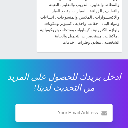
2014 شاهد صور السيارة » صور سيارات كيا
والمطاط والفايبر
,
التدريب والتعليم
,
التعبئة
والتغليف
,
الزراعة
,
السيارات وقطع الغيار
سيراتو 2014 شاهد صور السيارة » صورة سيارة
والاكسسوارات
,
الملابس والمنسوجات
,
انشاءات
كيا ريو 2014 شاهد صور السيارة » صور سيارة كيا
ومواد البناء
,
حقائب واحذية
,
كمبيوتر ومكونات
kia cadenza 2014 شاهد صور السيارة » ...
ولوازم الكترونية
,
كيماويات ومنتجات بتروكيميائية
,
ماكينات
,
مستحضرات التجميل والعناية
الشخصية
,
معادن وفلزات
,
خدمات
ادخل بريدك للحصول على المزيد
من التحديث لدينا!