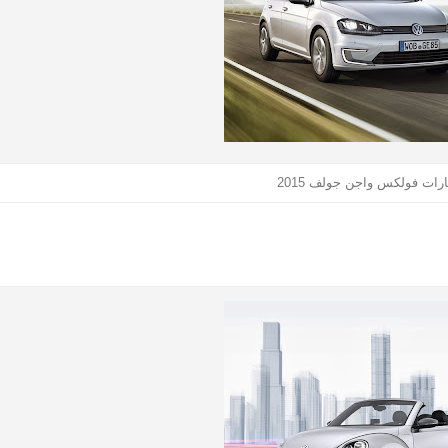
ات فولكس واجن جولف 2015