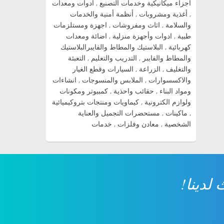
أجزاء ميكانيكية وخدمات التصنيع
,
أدوات ومعدات
cerato شاهد صور السيارة » صور سياراة سبورتاج
,
أغذية ومشروبات
,
أنظمة أمنية والخدمات
2014 شاهد صور السيارة » صور سيارات كيا اوبتيما
والسلامة
,
اثاث ومفروشات
,
اجهزة ومستلزمات
2014 شاهد صور السيارة » صور سيارات كيا سول
طبية
,
ادوات وأجهزة منزلية
,
اضائة ومعدات
2014 شاهد صور السيارة » صور سيارات كيا بيكانتو
كهربائية
,
البلاستيك والمطاط والفايبرالبلاستيك
2014 شاهد صور السيارة » صور سيارات كيا
والمطاط والفايبر
,
التدريب والتعليم
,
التعبئة
والتغليف
,
الزراعة
,
السيارات وقطع الغيار
سيراتو 2014 شاهد صور السيارة » صورة سيارة
والاكسسوارات
,
الملابس والمنسوجات
,
انشاءات
كيا ريو 2014 شاهد صور السيارة » صور سيارة كيا
ومواد البناء
,
حقائب واحذية
,
كمبيوتر ومكونات
kia cadenza 2014 شاهد صور السيارة » ...
ولوازم الكترونية
,
كيماويات ومنتجات بتروكيميائية
,
ماكينات
,
مستحضرات التجميل والعناية
الشخصية
,
معادن وفلزات
,
خدمات
لدينا!