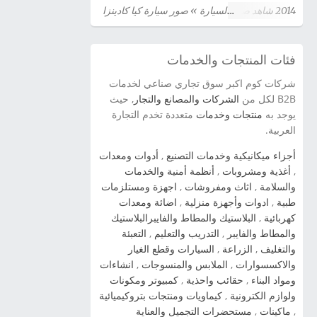
2014 شاهد صور السيارة » صور سيارة كيا كادينزا
Kia Cadenza 2014 شاهد صور السيارة » صور
سيارة كيا سيراتو كوبية Kia Cerato Coupe 2014
فئات المنتجات والخدمات
شاهد صور السيارة » صور سيارة كيا سيدونا 2014
شاهد صور السيارة » صور سيارة كيا اوبتيما Kia
شركات كوم اكبر سوق تجاري صناعي لخدمات
Optima 2014 شاهد صور السيارة » سيارة كيا
B2B لكل من
الشركات والمصانع والتجار
, حيث
سورينتو Kia Sorento 2014 شاهد صور السيارة »
يوجد به
منتجات وخدمات
متعددة تخدم التجارة
العربية.
صور سيارة كيا برو سيد Kia Pro Ceed 2014 شاهد
صور السيارة » صور سيارة كيا سيراتو 2012 kia
أجزاء ميكانيكية وخدمات التصنيع
,
أدوات ومعدات
cerato شاهد صور السيارة » صور سياراة سبورتاج
,
أغذية ومشروبات
,
أنظمة أمنية والخدمات
2014 شاهد صور السيارة » صور سيارات كيا اوبتيما
والسلامة
,
اثاث ومفروشات
,
اجهزة ومستلزمات
2014 شاهد صور السيارة » صور سيارات كيا سول
طبية
,
ادوات وأجهزة منزلية
,
اضائة ومعدات
2014 شاهد صور السيارة » صور سيارات كيا بيكانتو
كهربائية
,
البلاستيك والمطاط والفايبرالبلاستيك
2014 شاهد صور السيارة » صور سيارات كيا
والمطاط والفايبر
,
التدريب والتعليم
,
التعبئة
والتغليف
,
الزراعة
,
السيارات وقطع الغيار
سيراتو 2014 شاهد صور السيارة » صورة سيارة
والاكسسوارات
,
الملابس والمنسوجات
,
انشاءات
كيا ريو 2014 شاهد صور السيارة » صور سيارة كيا
ومواد البناء
,
حقائب واحذية
,
كمبيوتر ومكونات
kia cadenza 2014 شاهد صور السيارة » ...
ولوازم الكترونية
,
كيماويات ومنتجات بتروكيميائية
,
ماكينات
,
مستحضرات التجميل والعناية