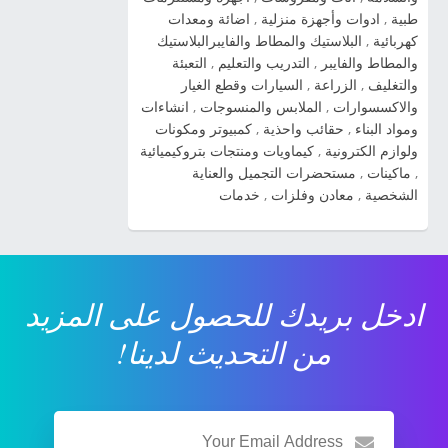
2014 شاهد صور السيارة » صور سيارات كيا سول
طبية
,
ادوات وأجهزة منزلية
,
اضائة ومعدات
2014 شاهد صور السيارة » صور سيارات كيا بيكانتو
كهربائية
,
البلاستيك والمطاط والفايبرالبلاستيك
2014 شاهد صور السيارة » صور سيارات كيا
والمطاط والفايبر
,
التدريب والتعليم
,
التعبئة
والتغليف
,
الزراعة
,
السيارات وقطع الغيار
سيراتو 2014 شاهد صور السيارة » صورة سيارة
والاكسسوارات
,
الملابس والمنسوجات
,
انشاءات
كيا ريو 2014 شاهد صور السيارة » صور سيارة كيا
ومواد البناء
,
حقائب واحذية
,
كمبيوتر ومكونات
kia cadenza 2014 شاهد صور السيارة » ...
ولوازم الكترونية
,
كيماويات ومنتجات بتروكيميائية
,
ماكينات
,
مستحضرات التجميل والعناية
الشخصية
,
معادن وفلزات
,
خدمات
ادخل بريدك للحصول على المزيد
من التحديث لدينا!