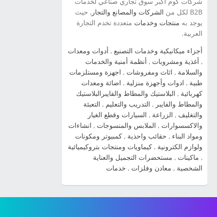
شركات كوم اكبر سوق تجاري صناعي لخدمات
Optima 2014 شاهد صور السيارة » سيارة كيا
B2B لكل من
الشركات والمصانع والتجار
, حيث
سورينتو Kia Sorento 2014 شاهد صور السيارة »
يوجد به
منتجات وخدمات
متعددة تخدم التجارة
العربية.
صور سيارة كيا برو سيد Kia Pro Ceed 2014 شاهد
صور السيارة » صور سيارة كيا سيراتو 2012 kia
أجزاء ميكانيكية وخدمات التصنيع
,
أدوات ومعدات
cerato شاهد صور السيارة » صور سياراة سبورتاج
,
أغذية ومشروبات
,
أنظمة أمنية والخدمات
2014 شاهد صور السيارة » صور سيارات كيا اوبتيما
والسلامة
,
اثاث ومفروشات
,
اجهزة ومستلزمات
2014 شاهد صور السيارة » صور سيارات كيا سول
طبية
,
ادوات وأجهزة منزلية
,
اضائة ومعدات
2014 شاهد صور السيارة » صور سيارات كيا بيكانتو
كهربائية
,
البلاستيك والمطاط والفايبرالبلاستيك
2014 شاهد صور السيارة » صور سيارات كيا
والمطاط والفايبر
,
التدريب والتعليم
,
التعبئة
والتغليف
,
الزراعة
,
السيارات وقطع الغيار
سيراتو 2014 شاهد صور السيارة » صورة سيارة
والاكسسوارات
,
الملابس والمنسوجات
,
انشاءات
كيا ريو 2014 شاهد صور السيارة » صور سيارة كيا
ومواد البناء
,
حقائب واحذية
,
كمبيوتر ومكونات
kia cadenza 2014 شاهد صور السيارة » ...
ولوازم الكترونية
,
كيماويات ومنتجات بتروكيميائية
,
ماكينات
,
مستحضرات التجميل والعناية
الشخصية
,
معادن وفلزات
,
خدمات