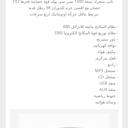
تأتى بمحرك سعة 1500 سى سى يولد قوة حصانية قدرها 103
حصان مع اقصى عزم للدوران 98 رطل قدم
مرتبط بناقل حركة اوتوماتيك اربع سرعات
- نظام المكابح مانعه للانزلاق ABS
- نظام توزيع قوة المكابح الكترونيا EBD
- باور ستيرنج
- نوافذ كهربائيه
- مكيف هواء
- قفل مركزى
- راديو
- مسجل MP3
- مشغل CD
- منفذ USB
- منفذ AUX
- جنوط رياضية
- وسائد هوائيه