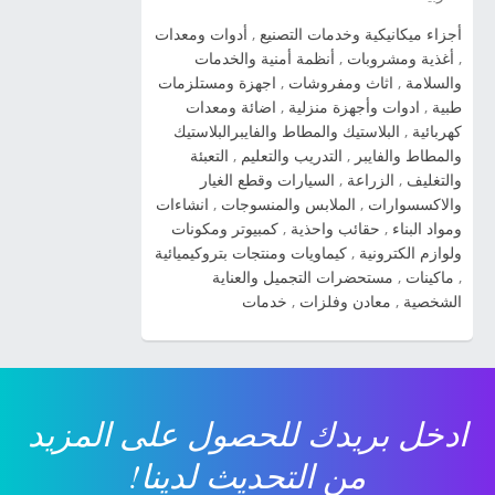
أجزاء ميكانيكية وخدمات التصنيع
,
أدوات ومعدات
,
أغذية ومشروبات
,
أنظمة أمنية والخدمات
والسلامة
,
اثاث ومفروشات
,
اجهزة ومستلزمات
طبية
,
ادوات وأجهزة منزلية
,
اضائة ومعدات
كهربائية
,
البلاستيك والمطاط والفايبرالبلاستيك
والمطاط والفايبر
,
التدريب والتعليم
,
التعبئة
والتغليف
,
الزراعة
,
السيارات وقطع الغيار
والاكسسوارات
,
الملابس والمنسوجات
,
انشاءات
ومواد البناء
,
حقائب واحذية
,
كمبيوتر ومكونات
ولوازم الكترونية
,
كيماويات ومنتجات بتروكيميائية
,
ماكينات
,
مستحضرات التجميل والعناية
الشخصية
,
معادن وفلزات
,
خدمات
ادخل بريدك للحصول على المزيد
من التحديث لدينا!