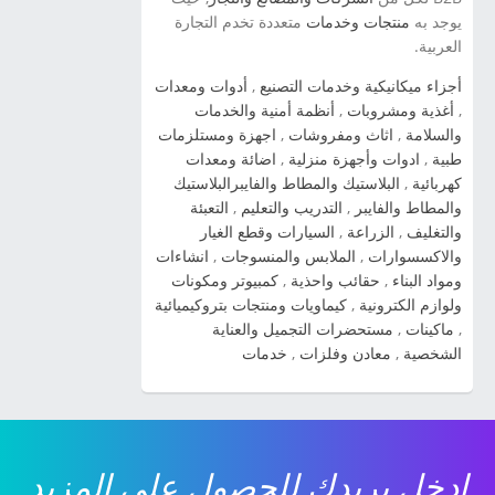
سورينتو Kia Sorento 2014 شاهد صور السيارة »
يوجد به
منتجات وخدمات
متعددة تخدم التجارة
العربية.
صور سيارة كيا برو سيد Kia Pro Ceed 2014 شاهد
صور السيارة » صور سيارة كيا سيراتو 2012 kia
أجزاء ميكانيكية وخدمات التصنيع
,
أدوات ومعدات
cerato شاهد صور السيارة » صور سياراة سبورتاج
,
أغذية ومشروبات
,
أنظمة أمنية والخدمات
2014 شاهد صور السيارة » صور سيارات كيا اوبتيما
والسلامة
,
اثاث ومفروشات
,
اجهزة ومستلزمات
2014 شاهد صور السيارة » صور سيارات كيا سول
طبية
,
ادوات وأجهزة منزلية
,
اضائة ومعدات
2014 شاهد صور السيارة » صور سيارات كيا بيكانتو
كهربائية
,
البلاستيك والمطاط والفايبرالبلاستيك
2014 شاهد صور السيارة » صور سيارات كيا
والمطاط والفايبر
,
التدريب والتعليم
,
التعبئة
والتغليف
,
الزراعة
,
السيارات وقطع الغيار
سيراتو 2014 شاهد صور السيارة » صورة سيارة
والاكسسوارات
,
الملابس والمنسوجات
,
انشاءات
كيا ريو 2014 شاهد صور السيارة » صور سيارة كيا
ومواد البناء
,
حقائب واحذية
,
كمبيوتر ومكونات
kia cadenza 2014 شاهد صور السيارة » ...
ولوازم الكترونية
,
كيماويات ومنتجات بتروكيميائية
,
ماكينات
,
مستحضرات التجميل والعناية
الشخصية
,
معادن وفلزات
,
خدمات
ادخل بريدك للحصول على المزيد