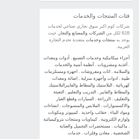
Kia Cadenza 2014 شاهد صور السيارة » صور
سيارة كيا سيراتو كوبية Kia Cerato Coupe 2014
فئات المنتجات والخدمات
شاهد صور السيارة » صور سيارة كيا سيدونا 2014
شاهد صور السيارة » صور سيارة كيا اوبتيما Kia
شركات كوم اكبر سوق تجاري صناعي لخدمات
Optima 2014 شاهد صور السيارة » سيارة كيا
B2B لكل من
الشركات والمصانع والتجار
, حيث
سورينتو Kia Sorento 2014 شاهد صور السيارة »
يوجد به
منتجات وخدمات
متعددة تخدم التجارة
العربية.
صور سيارة كيا برو سيد Kia Pro Ceed 2014 شاهد
صور السيارة » صور سيارة كيا سيراتو 2012 kia
أجزاء ميكانيكية وخدمات التصنيع
,
أدوات ومعدات
cerato شاهد صور السيارة » صور سياراة سبورتاج
,
أغذية ومشروبات
,
أنظمة أمنية والخدمات
2014 شاهد صور السيارة » صور سيارات كيا اوبتيما
والسلامة
,
اثاث ومفروشات
,
اجهزة ومستلزمات
2014 شاهد صور السيارة » صور سيارات كيا سول
طبية
,
ادوات وأجهزة منزلية
,
اضائة ومعدات
2014 شاهد صور السيارة » صور سيارات كيا بيكانتو
كهربائية
,
البلاستيك والمطاط والفايبرالبلاستيك
2014 شاهد صور السيارة » صور سيارات كيا
والمطاط والفايبر
,
التدريب والتعليم
,
التعبئة
والتغليف
,
الزراعة
,
السيارات وقطع الغيار
سيراتو 2014 شاهد صور السيارة » صورة سيارة
والاكسسوارات
,
الملابس والمنسوجات
,
انشاءات
كيا ريو 2014 شاهد صور السيارة » صور سيارة كيا
ومواد البناء
,
حقائب واحذية
,
كمبيوتر ومكونات
kia cadenza 2014 شاهد صور السيارة » ...
ولوازم الكترونية
,
كيماويات ومنتجات بتروكيميائية
,
ماكينات
,
مستحضرات التجميل والعناية
الشخصية
,
معادن وفلزات
,
خدمات