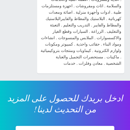
2014 شاهد صور السيارة » صور سيارات كيا اوبتيما
والسلامة
,
اثاث ومفروشات
,
اجهزة ومستلزمات
2014 شاهد صور السيارة » صور سيارات كيا سول
طبية
,
ادوات وأجهزة منزلية
,
اضائة ومعدات
2014 شاهد صور السيارة » صور سيارات كيا بيكانتو
كهربائية
,
البلاستيك والمطاط والفايبرالبلاستيك
2014 شاهد صور السيارة » صور سيارات كيا
والمطاط والفايبر
,
التدريب والتعليم
,
التعبئة
والتغليف
,
الزراعة
,
السيارات وقطع الغيار
سيراتو 2014 شاهد صور السيارة » صورة سيارة
والاكسسوارات
,
الملابس والمنسوجات
,
انشاءات
كيا ريو 2014 شاهد صور السيارة » صور سيارة كيا
ومواد البناء
,
حقائب واحذية
,
كمبيوتر ومكونات
kia cadenza 2014 شاهد صور السيارة » ...
ولوازم الكترونية
,
كيماويات ومنتجات بتروكيميائية
,
ماكينات
,
مستحضرات التجميل والعناية
الشخصية
,
معادن وفلزات
,
خدمات
ادخل بريدك للحصول على المزيد
من التحديث لدينا!