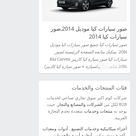
صور سيارات كيا موديل 2014,صور
سيارات كيا 2014
صور سيارات كيا جميع صور سيارات كيا موديل
2014 يمكنك متابعه الصفحة الرئيسية لصور
سيارات كيا صور سيارة كيا كارينز Kia Carens
2014 شاهد صور السيارة » صور سيارة كيا كادينزا
Kia Cadenza 2014 شاهد صور السيارة » صور
سيارة كيا سيراتو كوبية Kia Cerato Coupe 2014
فئات المنتجات والخدمات
شاهد صور السيارة » صور سيارة كيا سيدونا 2014
شاهد صور السيارة » صور سيارة كيا اوبتيما Kia
شركات كوم اكبر سوق تجاري صناعي لخدمات
Optima 2014 شاهد صور السيارة » سيارة كيا
B2B لكل من
الشركات والمصانع والتجار
, حيث
سورينتو Kia Sorento 2014 شاهد صور السيارة »
يوجد به
منتجات وخدمات
متعددة تخدم التجارة
العربية.
صور سيارة كيا برو سيد Kia Pro Ceed 2014 شاهد
صور السيارة » صور سيارة كيا سيراتو 2012 kia
أجزاء ميكانيكية وخدمات التصنيع
,
أدوات ومعدات
cerato شاهد صور السيارة » صور سياراة سبورتاج
,
أغذية ومشروبات
,
أنظمة أمنية والخدمات